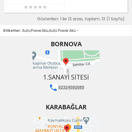
Gösterilen: 1 ile 13 arası, toplam: 13 (1 Sayfa)
Etiketler:
Auto
,
Power
,
Akü
,
Auto Power Akü -
BORNOVA
1.SANAYI SITESI
02324592085
KARABAĞLAR