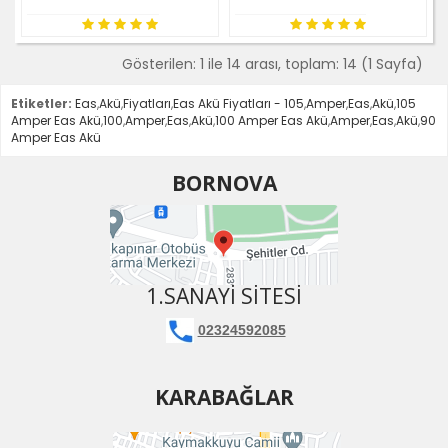
Gösterilen: 1 ile 14 arası, toplam: 14 (1 Sayfa)
Etiketler:
Eas
,
Akü
,
Fiyatları
,
Eas Akü Fiyatları - 105
,
Amper
,
Eas
,
Akü
,
105
Amper Eas Akü
,
100
,
Amper
,
Eas
,
Akü
,
100 Amper Eas Akü
,
Amper
,
Eas
,
Akü
,
90
Amper Eas Akü
BORNOVA
1.SANAYI SITESI
02324592085
KARABAĞLAR