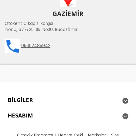
GAZİEMİR
Otokent C kapısı karşısı
İnönü, 677/25. Sk. No:10, Buca/İzmir
05052485942
BILGILER
HESABIM
Ortaklık Programı
Hediye Çeki
Markalar
Site