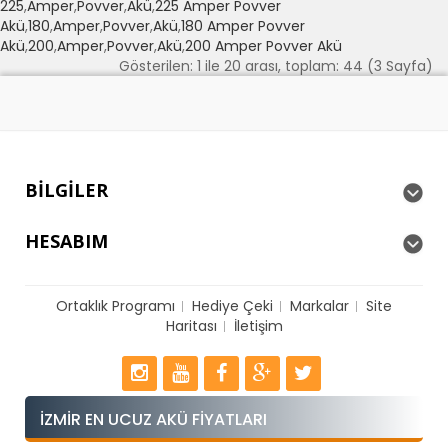
225
,
Amper
,
Povver
,
Akü
,
225 Amper Povver
Akü
,
180
,
Amper
,
Povver
,
Akü
,
180 Amper Povver
Akü
,
200
,
Amper
,
Povver
,
Akü
,
200 Amper Povver Akü
Gösterilen: 1 ile 20 arası, toplam: 44 (3 Sayfa)
BILGILER
HESABIM
Ortaklık Programı
Hediye Çeki
Markalar
Site
Haritası
İletişim
İZMIR EN UCUZ AKÜ FIYATLARI