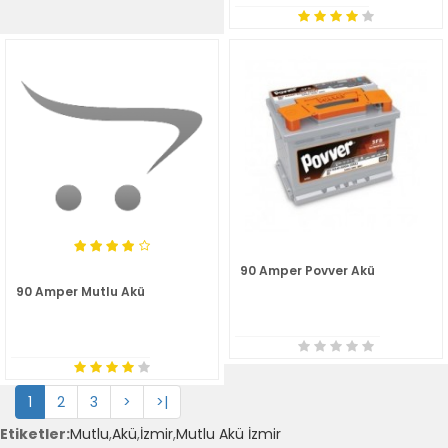
90 Amper Povver Akü
90 Amper Mutlu Akü
1
2
3
>
>|
Etiketler:
Mutlu
,
Akü
,
İzmir
,
Mutlu Akü İzmir