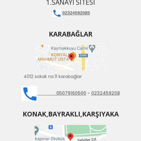
1.SANAYI SITESI
02324592085
KARABAĞLAR
4012 sokak no:11 karabağlar
05079160500
-
0232459208
KONAK,BAYRAKLI,KARŞIYAKA