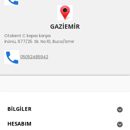
GAZİEMİR
Otokent C kapısı karşısı
İnönü, 677/25. Sk. No:10, Buca/İzmir
05052485942
BILGILER
HESABIM