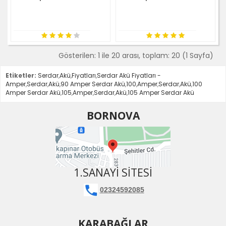
Gösterilen: 1 ile 20 arası, toplam: 20 (1 Sayfa)
Etiketler:
Serdar
,
Akü
,
Fiyatları
,
Serdar Akü Fiyatları -
Amper
,
Serdar
,
Akü
,
90 Amper Serdar Akü
,
100
,
Amper
,
Serdar
,
Akü
,
100
Amper Serdar Akü
,
105
,
Amper
,
Serdar
,
Akü
,
105 Amper Serdar Akü
BORNOVA
1.SANAYI SITESI
02324592085
KARABAĞLAR