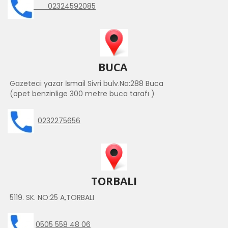
02324592085
BUCA
Gazeteci yazar İsmail Sivri bulv.No:288 Buca
(opet benzinlige 300 metre buca tarafı )
0232275656
TORBALI
5119. SK. NO:25 A,TORBALI
0505 558 48 06