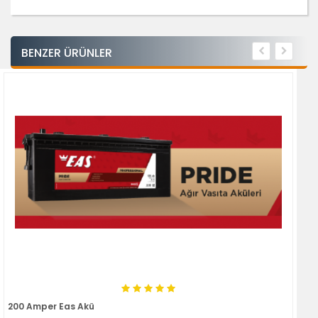
BENZER ÜRÜNLER
200 Amper Eas Akü
18