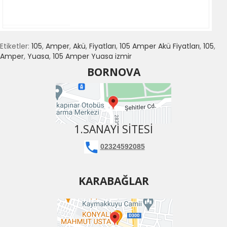
Etiketler:
105
,
Amper
,
Akü
,
Fiyatları
,
105 Amper Akü Fiyatları
,
105
,
Amper
,
Yuasa
,
105 Amper Yuasa izmir
BORNOVA
1.SANAYI SITESI
02324592085
KARABAĞLAR