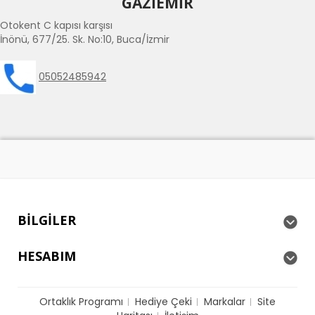
GAZİEMİR
Otokent C kapısı karşısı
İnönü, 677/25. Sk. No:10, Buca/İzmir
05052485942
BILGILER
HESABIM
Ortaklık Programı
Hediye Çeki
Markalar
Site