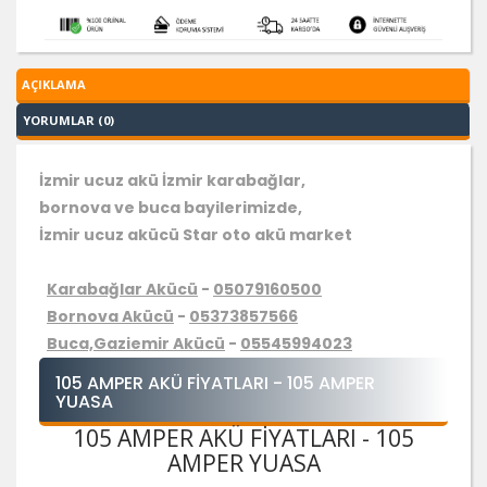
AÇIKLAMA
YORUMLAR (0)
İzmir ucuz akü İzmir karabağlar,
bornova ve buca bayilerimizde,
İzmir ucuz akücü Star oto akü market
Karabağlar Akücü
-
05079160500
Bornova Akücü
-
05373857566
Buca,Gaziemir Akücü
-
05545994023
105 AMPER AKÜ FIYATLARI - 105 AMPER
YUASA
105 AMPER AKÜ FIYATLARI - 105
AMPER YUASA