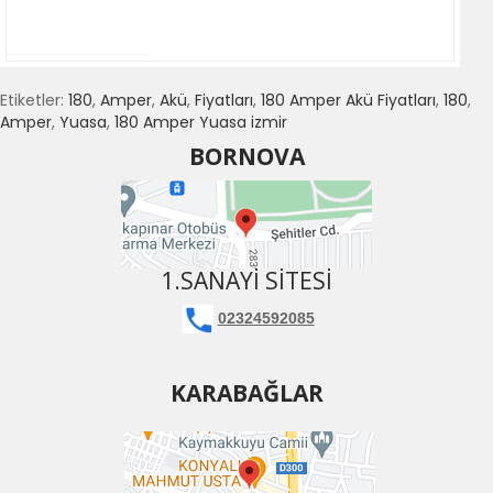
Etiketler:
180
,
Amper
,
Akü
,
Fiyatları
,
180 Amper Akü Fiyatları
,
180
,
Amper
,
Yuasa
,
180 Amper Yuasa izmir
BORNOVA
1.SANAYI SITESI
02324592085
KARABAĞLAR