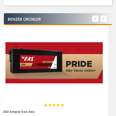
BENZER ÜRÜNLER
200 Amper Eas Akü
18