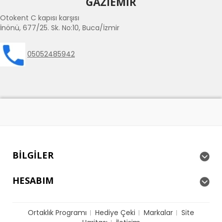
GAZİEMİR
Otokent C kapısı karşısı
İnönü, 677/25. Sk. No:10, Buca/İzmir
05052485942
BILGILER
HESABIM
Ortaklık Programı
Hediye Çeki
Markalar
Site