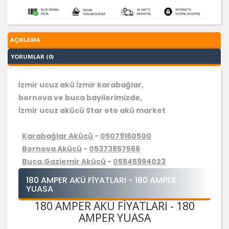
AÇIKLAMA
YORUMLAR (0)
İzmir ucuz akü İzmir karabağlar,
bornova ve buca bayilerimizde,
İzmir ucuz akücü Star oto akü market
Karabağlar Akücü
-
05079160500
Bornova Akücü
-
05373857566
Buca,Gaziemir Akücü
-
05545994023
180 AMPER AKÜ FIYATLARI - 180 AMPER
YUASA
180 AMPER AKÜ FIYATLARI - 180
AMPER YUASA